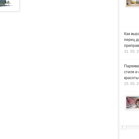
Как выр
перец д
приправ
31. 05. 
Парикма
стиля и
красоты
25. 05. 