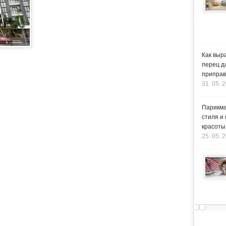
Как выр
перец д
приправ
31. 05. 
Парикма
стиля и
красоты
25. 05. 