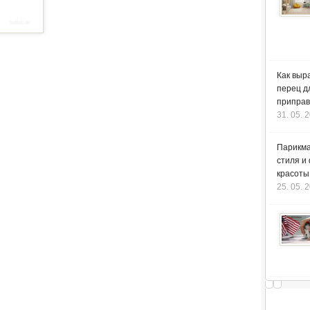
Как выр
перец д
приправ
31. 05. 
Парикма
стиля и
красоты
25. 05. 