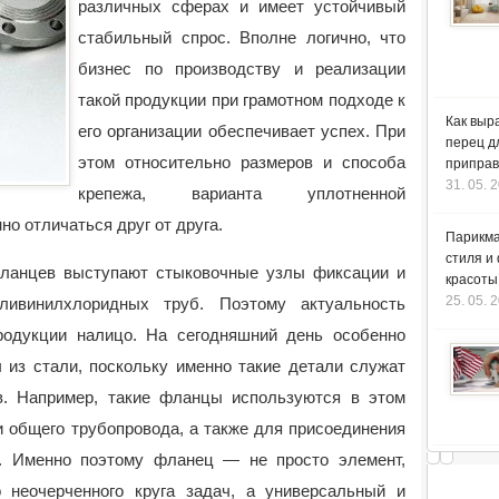
различных сферах и имеет устойчивый
стабильный спрос.
Вполне логично, что
бизнес по производству и реализации
такой продукции при грамотном подходе к
Как выр
его организации обеспечивает успех. При
перец д
этом относительно размеров и способа
приправ
31. 05. 
крепежа, варианта уплотненной
о отличаться друг от друга.
Парикма
стиля и
фланцев выступают стыковочные узлы фиксации и
красоты
25. 05. 
ливинилхлоридных труб. Поэтому актуальность
родукции налицо. На сегодняшний день особенно
 из стали, поскольку именно такие детали служат
в. Например, такие фланцы используются в этом
и общего трубопровода, а также для присоединения
в. Именно поэтому фланец — не просто элемент,
 неочерченного круга задач, а универсальный и