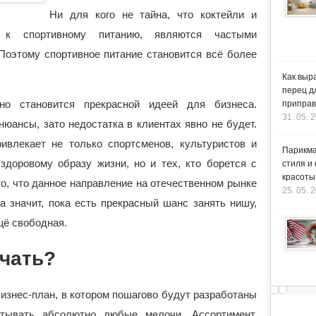
Ни для кого не тайна, что коктейли и
я к спортивному питанию, являются частыми
Поэтому спортивное питание становится всё более
Как выр
перец д
ьно становится прекрасной идеей для бизнеса.
приправ
31. 05. 
юансы, зато недостатка в клиентах явно не будет.
ивлекает не только спортсменов, культуристов и
Парикма
здоровому образу жизни, но и тех, кто борется с
стиля и
красоты
о, что данное направление на отечественном рынке
25. 05. 
а значит, пока есть прекрасный шанс занять нишу,
щё свободная.
ачать?
изнес-план, в котором пошагово будут разработаны
итывать абсолютно любые мелочи. Ассортимент,