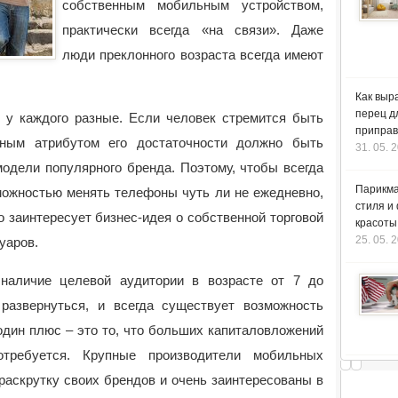
собственным мобильным устройством,
практически всегда «на связи».
Даже
люди преклонного возраста всегда имеют
Как выр
перец д
 у каждого разные. Если человек стремится быть
приправ
ным атрибутом его достаточности должно быть
31. 05. 
одели популярного бренда. Поэтому, чтобы всегда
Парикма
можностью менять телефоны чуть ли не ежедневно,
стиля и
 заинтересует бизнес-идея о собственной торговой
красоты
25. 05. 
уаров.
 наличие целевой аудитории в возрасте от 7 до
 развернуться, и всегда существует возможность
один плюс – это то, что больших капиталовложений
требуется. Крупные производители мобильных
раскрутку своих брендов и очень заинтересованы в