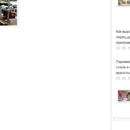
Как выр
перец д
приправ
31. 05. 
Парикма
стиля и
красоты
25. 05. 