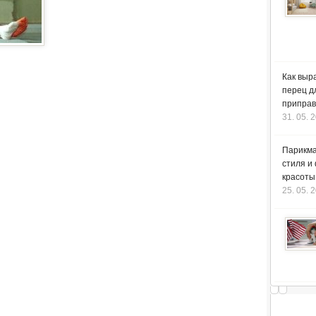
Как выр
перец д
приправ
31. 05. 
Парикма
стиля и
красоты
25. 05. 