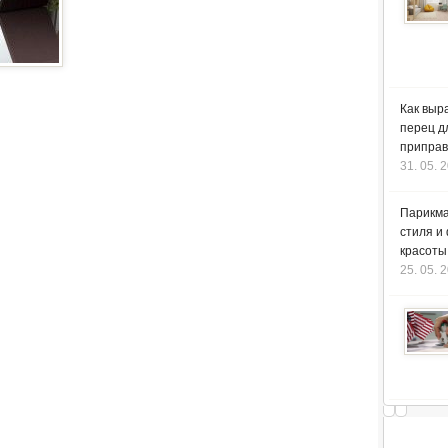
Как выр
перец д
приправ
31. 05. 
Парикма
стиля и
красоты
25. 05. 