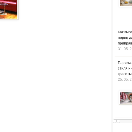
Как выр
перец д
приправ
31. 05. 
Парикма
стиля и
красоты
25. 05. 