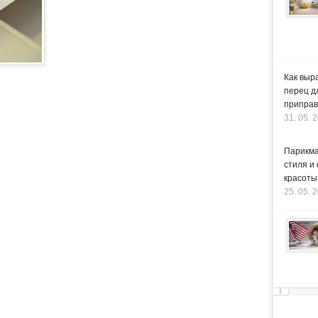
Как выр
перец д
приправ
31. 05. 
Парикма
стиля и
красоты
25. 05. 