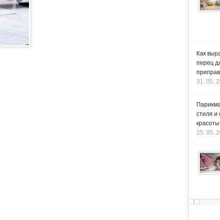
Как выр
перец д
приправ
31. 05. 
Парикма
стиля и
красоты
25. 05. 