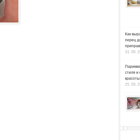
Как выр
перец д
приправ
31. 05. 
Парикма
стиля и
красоты
25. 05. 