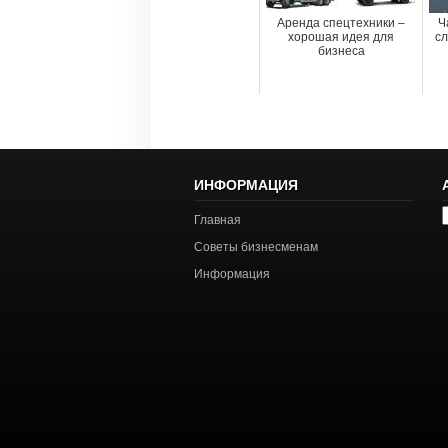
Аренда спецтехники –
Ч
хорошая идея для
сл
бизнеса
ИНФОРМАЦИЯ
А
Главная
с
Советы бизнесменам
Информация