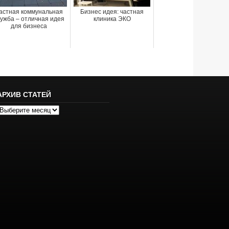
астная коммунальная
Бизнес идея: частная
ужба – отличная идея
клиника ЭКО
для бизнеса
АРХИВ СТАТЕЙ
рхив
татей