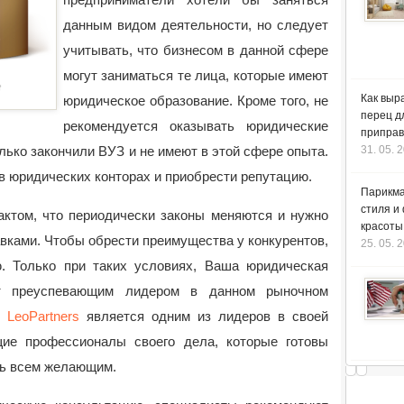
данным видом деятельности, но следует
учитывать, что бизнесом в данной сфере
могут заниматься те лица, которые имеют
Как выр
юридическое образование.
Кроме того, не
перец д
рекомендуется оказывать юридические
приправ
ько закончили ВУЗ и не имеют в этой сфере опыта.
31. 05. 
в юридических конторах и приобрести репутацию.
Парикма
стиля и
актом, что периодически законы меняются и нужно
красоты
вками. Чтобы обрести преимущества у конкурентов,
25. 05. 
. Только при таких условиях, Ваша юридическая
ет преуспевающим лидером в данном рыночном
 LeoPartners
является одним из лидеров в своей
щие профессионалы своего дела, которые готовы
ь всем желающим.