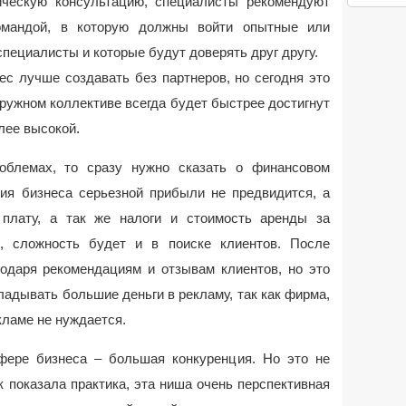
ическую консультацию, специалисты рекомендуют
омандой, в которую должны войти опытные или
пециалисты и которые будут доверять друг другу.
ес лучше создавать без партнеров, но сегодня это
дружном коллективе всегда будет быстрее достигнут
лее высокой.
облемах, то сразу нужно сказaть о финансовом
ния бизнеса серьезной прибыли не предвидится, а
 плату, а так же налоги и стоимость аренды за
о, сложность будет и в поиске клиентов. После
годаря рекомендациям и отзывам клиентов, но это
кладывать большие деньги в рекламу, так как фирма,
ламе не нуждается.
фере бизнеса – большая конкуренция. Но это не
к показала практика, эта ниша очень перспективная