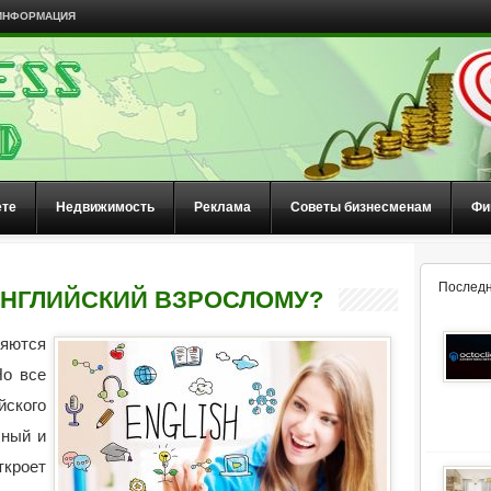
ИНФОРМАЦИЯ
ете
Недвижимость
Реклама
Советы бизнесменам
Фи
Последн
 АНГЛИЙСКИЙ ВЗРОСЛОМУ?
яются
Но все
йского
сный и
кроет