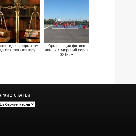
знес идея: открываем
Организация фитнес
адвокатскую контору
лагеря «Здоровый образ
жизни»
АРХИВ СТАТЕЙ
рхив
татей