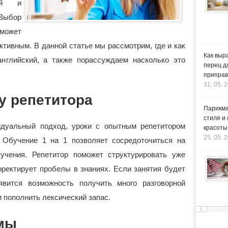
ой и
Выбор
может
тивным. В данной статье мы рассмотрим, где и как
Как выр
нглийский, а также порассуждаем насколько это
перец д
приправ
31. 05. 
у репетитора
Парикма
стиля и
идуальный подход, уроки с опытным репетитором
красоты
25. 05. 
 Обучение 1 на 1 позволяет сосредоточиться на
учения. Репетитор поможет структурировать уже
рректирует пробелы в знаниях. Если занятия будет
явится возможность получить много разговорной
и пополнить лексический запас.
мы