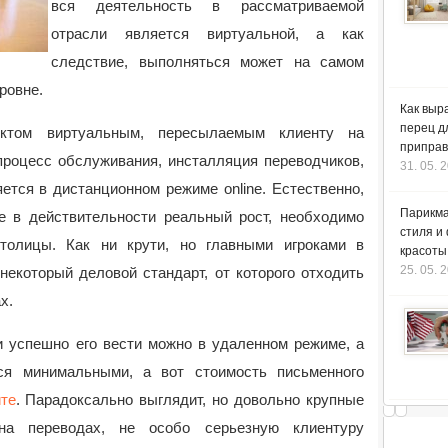
вся деятельность в рассматриваемой
отрасли является виртуальной, а как
следствие, выполняться может на самом
ровне.
Как выр
перец д
уктом виртуальным, пересылаемым клиенту на
приправ
 процесс обслуживания, инсталляция переводчиков,
31. 05. 
тся в дистанционном режиме online. Естественно,
Парикма
е в действительности реальный рост, необходимо
стиля и
толицы. Как ни крути, но главными игроками в
красоты
25. 05. 
некоторый деловой стандарт, от которого отходить
х.
и успешно его вести можно в удаленном режиме, а
ся минимальными, а вот стоимость письменного
йте
. Парадоксально выглядит, но довольно крупные
на переводах, не особо серьезную клиентуру