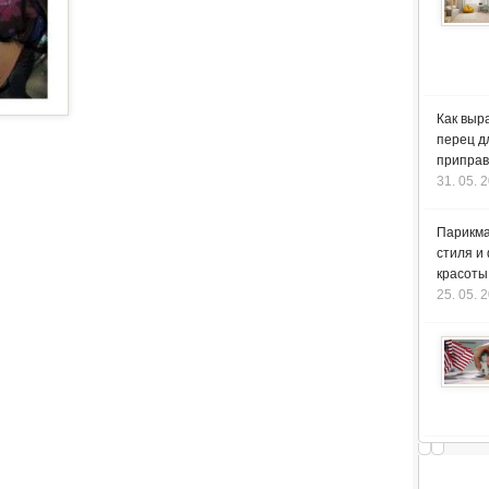
Как выр
перец д
приправ
31. 05. 
Парикма
стиля и
красоты
25. 05. 