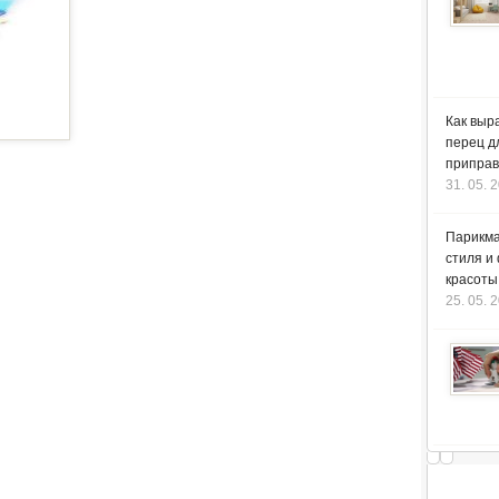
Как выр
перец д
приправ
31. 05. 
Парикма
стиля и
красоты
25. 05. 