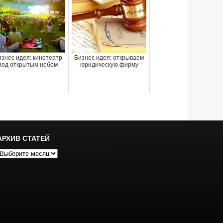
знес идея: кинотеатр
Бизнес идея: открываем
под открытым небом
юридическую фирму
АРХИВ СТАТЕЙ
рхив
татей