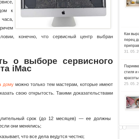
висе,
дом к
часа,
причем
Как выр
ловии, конечно, что сервисный центр выбран
перец д
приправ
31. 05. 
ть о выборе сервисного
та iMac
Парикма
стиля и
красоты
25. 05. 
а дому
можно только тем мастерам, которые имеют
казать свою открытость. Такими доказательствами
 длительный срок (до 12 месяцев) — ее должны
 если они менялись;
казывает, что все дела ведутся честно;