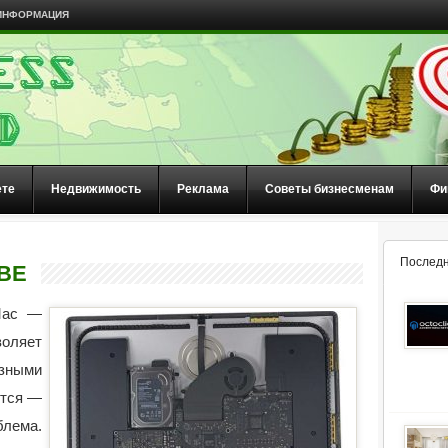
ИНФОРМАЦИЯ
ете
Недвижимость
Реклама
Советы бизнесменам
Фи
Последн
ВЕ
Mac —
оляет
ными
ется —
лема.