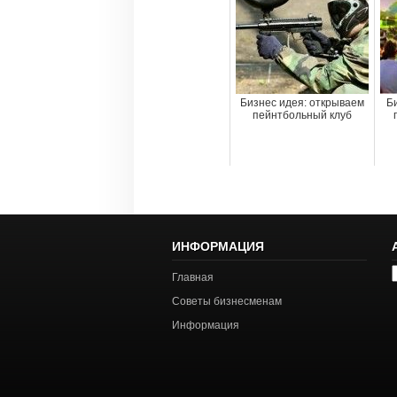
Бизнес идея: открываем
Би
пейнтбольный клуб
ИНФОРМАЦИЯ
А
Главная
с
Советы бизнесменам
Информация