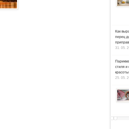
Как выр
перец д
приправ
31. 05. 
Парикма
стиля и
красоты
25. 05. 