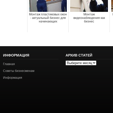
Монтаж пластиковых окон
Монтаж
- актуальный бизнес для
видеонаблюдения как
начинающих
бизнес
ИНФОРМАЦИЯ
АРХИВ СТАТЕЙ
Архив
Главная
статей
Советы бизнесменам
Информация