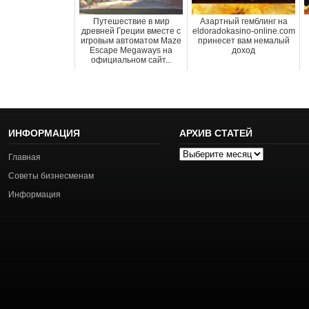
Путешествие в мир
Азартный гемблинг на
древней Греции вместе с
eldoradokasino-online.com
игровым автоматом Maze
принесет вам немалый
Escape Megaways на
доход
официальном сайт...
ИНФОРМАЦИЯ
АРХИВ СТАТЕЙ
Архив
Главная
статей
Советы бизнесменам
Информация