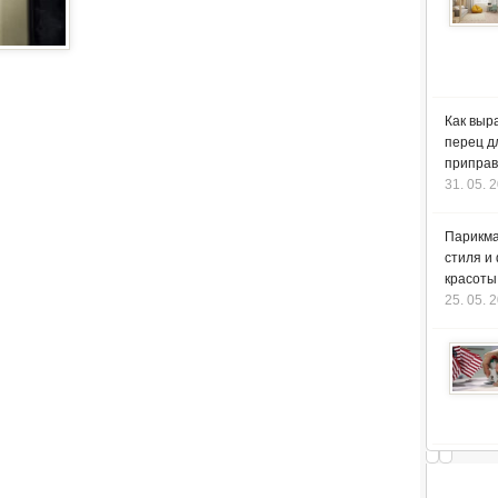
Как выр
перец д
приправ
31. 05. 
Парикма
стиля и
красоты
25. 05. 