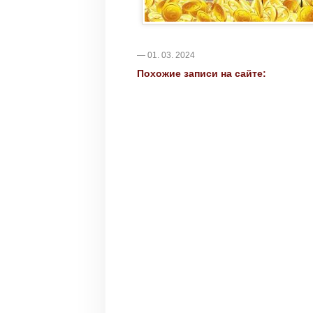
— 01. 03. 2024
Похожие записи на сайте: