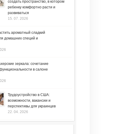
создать пространство, в котором
ребенку комфортно расти и
развиваться
15. 07. 2026
астить ароматный сладкий
ля домашних специй и
2026
херские зеркала: сочетание
 функциональности в салоне
2026
Трудоустройство в США:
возможности, вакансии и
перспективы для украинцев
22. 04. 2026