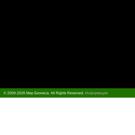
© 2009-2026 Мир Бизнеса. All Rights Reserved.
Информация