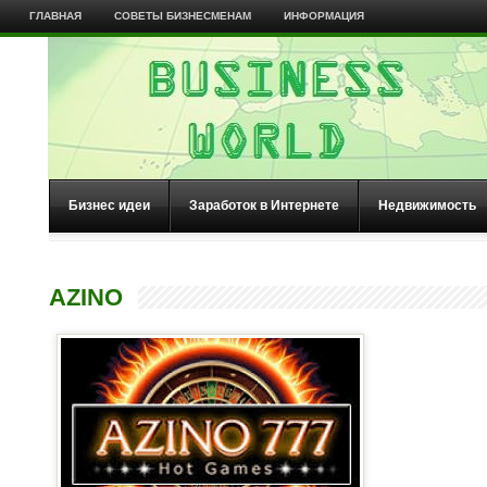
ГЛАВНАЯ
СОВЕТЫ БИЗНЕСМЕНАМ
ИНФОРМАЦИЯ
Бизнес идеи
Заработок в Интернете
Недвижимость
AZINO