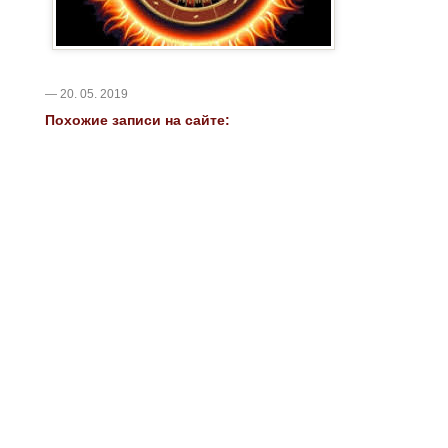
— 20. 05. 2019
Похожие записи на сайте: