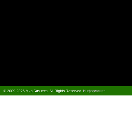
© 2009-2026 Мир Бизнеса. All Rights Reserved.
Информация