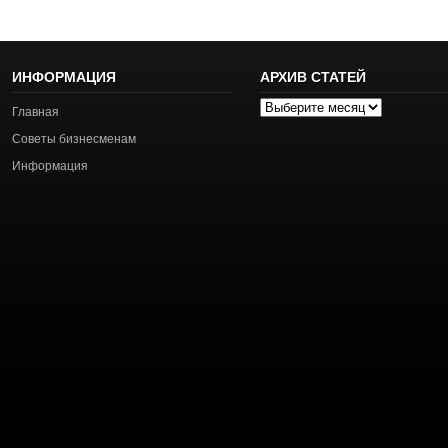
ИНФОРМАЦИЯ
АРХИВ СТАТЕЙ
Архив
Главная
статей
Советы бизнесменам
Информация