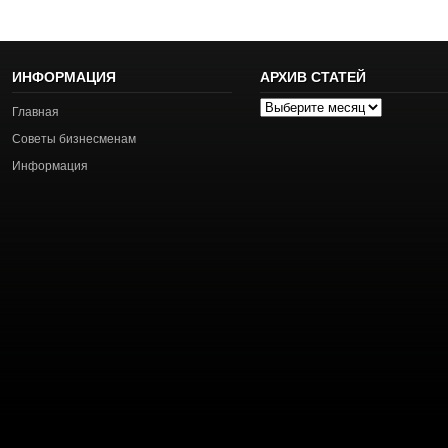
ИНФОРМАЦИЯ
АРХИВ СТАТЕЙ
Архив
Главная
статей
Советы бизнесменам
Информация