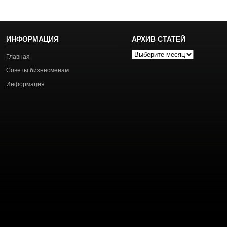
ИНФОРМАЦИЯ
АРХИВ СТАТЕЙ
Архив
Главная
статей
Советы бизнесменам
Информация