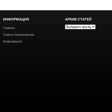
ИНФОРМАЦИЯ
АРХИВ СТАТЕЙ
Архив
Главная
статей
Советы бизнесменам
Информация