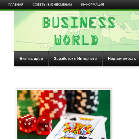
ГЛАВНАЯ
СОВЕТЫ БИЗНЕСМЕНАМ
ИНФОРМАЦИЯ
Бизнес идеи
Заработок в Интернете
Недвижимость