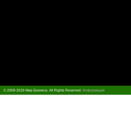
© 2009-2026 Мир Бизнеса. All Rights Reserved.
Информация