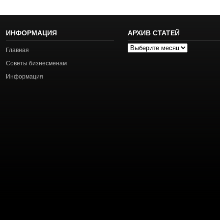
ИНФОРМАЦИЯ
АРХИВ СТАТЕЙ
Архив
Главная
статей
Советы бизнесменам
Информация