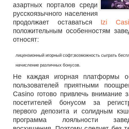
азартных порталов среди
русскоязычного населения
продолжает оставаться
Izi Сas
положительным особенностям заве
относят:
лицензионный игорный софт;
возможность сыграть беспл
начисление различных бонусов.
Не каждая игорная платформы об
пользователей приятными поощре
Сasino готово привлечь внимание 
посетителей бонусом за регист
первого депозита и солидным кэш
программа лояльности заве
восхищения. Поэтому следует без т