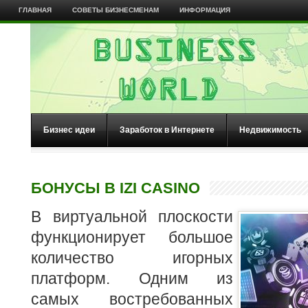
ГЛАВНАЯ
СОВЕТЫ БИЗНЕСМЕНАМ
ИНФОРМАЦИЯ
Бизнес идеи
Заработок в Интернете
Недвижимость
БОНУСЫ В IZI СASINO
В виртуальной плоскости
функционирует большое
количество игорных
платформ.
Одним из
самых востребованных