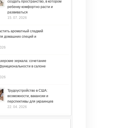
создать пространство, в котором
ребенку комфортно расти и
развиваться
15. 07. 2026
астить ароматный сладкий
ля домашних специй и
2026
херские зеркала: сочетание
 функциональности в салоне
2026
Трудоустройство в США:
возможности, вакансии и
перспективы для украинцев
22. 04. 2026