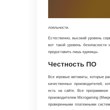
лояльности.
Естественно, высокий уровень сер
вот такой уровень безопасности 
предоставить лишь единицы.
Честность ПО
Все игровые автоматы, которые ра
качественных производителей, ко
есть на сайте. Все программное
производителем Microgaming (Микро
проверенными платежными система