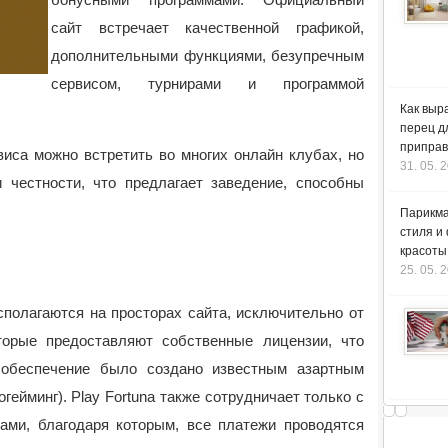
сайт встречает качественной графикой,
дополнительными функциями, безупречным
сервисом, турнирами и программой
Как выр
перец д
приправ
виса можно встретить во многих онлайн клубах, но
31. 05. 
и честности, что предлагает заведение, способны
Парикма
стиля и
красоты
25. 05. 
сполагаются на просторах сайта, исключительно от
торые предоставляют собственные лицензии, что
 обеспечение было создано известным азартным
гейминг). Play Fortuna также сотрудничает только с
ми, благодаря которым, все платежи проводятся