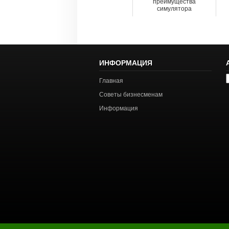
преимущества
симулятора
ИНФОРМАЦИЯ
А
Главная
с
Советы бизнесменам
Информация