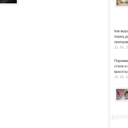
Как выр
перец д
приправ
31. 05. 
Парикма
стиля и
красоты
25. 05. 