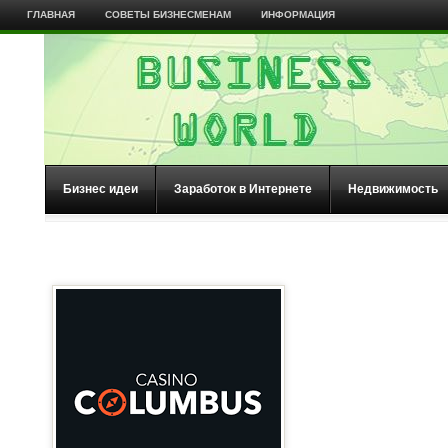
ГЛАВНАЯ
СОВЕТЫ БИЗНЕСМЕНАМ
ИНФОРМАЦИЯ
Бизнес идеи
Заработок в Интернете
Недвижимость