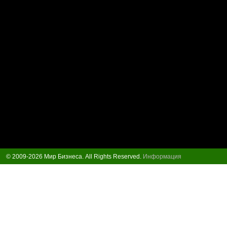
© 2009-2026 Мир Бизнеса. All Rights Reserved.
Информация