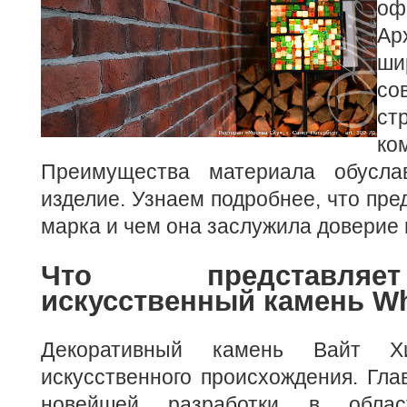
оф
Ар
ши
со
ст
ко
Преимущества материала обусла
изделие. Узнаем подробнее, что пре
марка и чем она заслужила доверие 
Что представля
искусственный камень Whi
Декоративный камень Вайт Х
искусственного происхождения. Гл
новейшей разработки в област