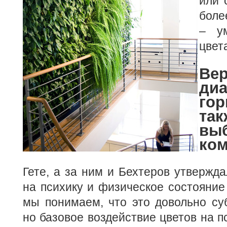
или 
боле
– у
цвет
Вер
диа
го
т
вы
ко
Гете, а за ним и Бехтеров утвержда
на психику и физическое состояние 
мы понимаем, что это довольно су
но базовое воздействие цветов на 