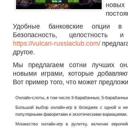
новы
постоя
Удобные банковские опции в 
Безопасность, целостность и 
https://vulcan-russiaclub.com/
предлага
другое.
Мы предлагаем сотни лучших онл
новыми играми, которые добавляю
Вот пример того, что может предложи
Онлайн-слоты, в том числе 3-барабанные, 5-барабанные,
Большой выбор онлайн-игр в блэкджек с одной и не
популярными фаворитами и экзотическими вариациями.
Множество онлайн-игр в рулетку, включая европей