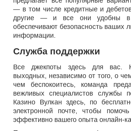
предлагает все популярные вариан
— в том числе кредитные и дебето
другие — и все они удобны в 
обеспечивают безопасность ваших л
информации.
Служба поддержки
Все джекпоты здесь для вас. Кр
выходных, независимо от того, о че
чем беспокоитесь, команда пред
вежливых специалистов службы п
Казино Вулкан здесь, по бесплат
электронной почте, чтобы помоч
эффективно вашего опыта онлайн-ка