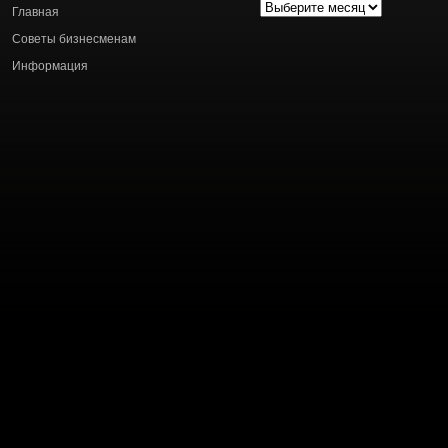
Архив
Главная
статей
Советы бизнесменам
Информация