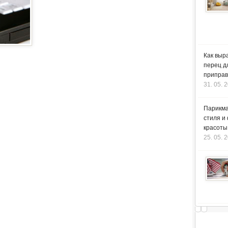
Как выр
перец д
приправ
31. 05. 
Парикма
стиля и
красоты
25. 05. 