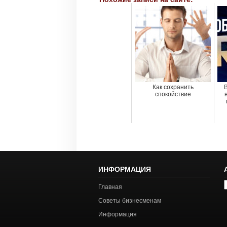
Как сохранить
спокойствие
ИНФОРМАЦИЯ
А
Главная
с
Советы бизнесменам
Информация