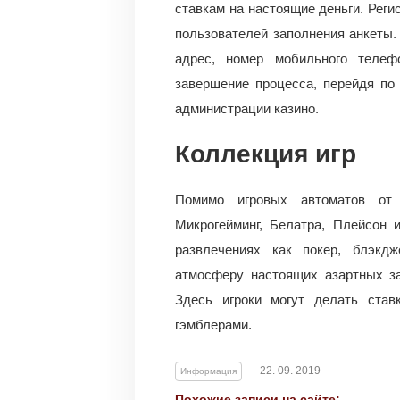
ставкам на настоящие деньги. Реги
пользователей заполнения анкеты.
адрес, номер мобильного телеф
завершение процесса, перейдя по
администрации казино.
Коллекция игр
Помимо игровых автоматов от 
Микрогейминг, Белатра, Плейсон 
развлечениях как покер, блэкдж
атмосферу настоящих азартных за
Здесь игроки могут делать ста
гэмблерами.
— 22. 09. 2019
Информация
Похожие записи на сайте: