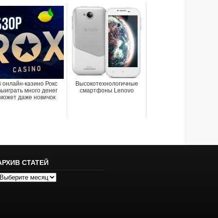
В онлайн-казино Рокс
Высокотехнологичные
выиграть много денег
смартфоны Lenovo
может даже новичок
АРХИВ СТАТЕЙ
рхив
татей