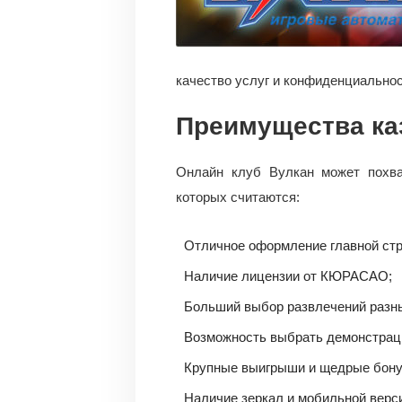
качество услуг и конфиденциально
Преимущества ка
Онлайн клуб Вулкан может похва
которых считаются:
Отличное оформление главной стр
Наличие лицензии от КЮРАСАО;
Больший выбор развлечений разны
Возможность выбрать демонстрац
Крупные выигрыши и щедрые бону
Наличие зеркал и мобильной верси