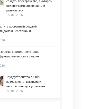
создать пространство, в котором
ребенку комфортно расти и
развиваться
15. 07. 2026
астить ароматный сладкий
ля домашних специй и
2026
херские зеркала: сочетание
 функциональности в салоне
2026
Трудоустройство в США:
возможности, вакансии и
перспективы для украинцев
22. 04. 2026