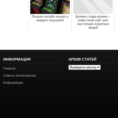
Лучшее онлайн казино у
Вулкан ставка казино –
каждого под рукой
известный сайт для
настоящих азартных
людей
ИНФОРМАЦИЯ
АРХИВ СТАТЕЙ
Архив
Главная
статей
Советы бизнесменам
Информация