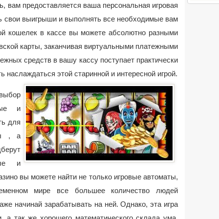
сь, вам предоставляется ваша персональная игровая
ть свои выигрыши и выполнять все необходимые вам
ой кошелек в кассе вы можете абсолютно разными
овской карты, заканчивая виртуальными платежными
ежных средств в вашу кассу поступает практически
ь наслаждаться этой старинной и интересной игрой.
 выбор
ные и
ть для
ы , а
дберут
ые и
зино вы можете найти не только игровые автоматы,
еменном мире все большее количество людей
аже начинай зарабатывать на ней. Однако, эта игра
и, а так же хорошего математического склада ума.