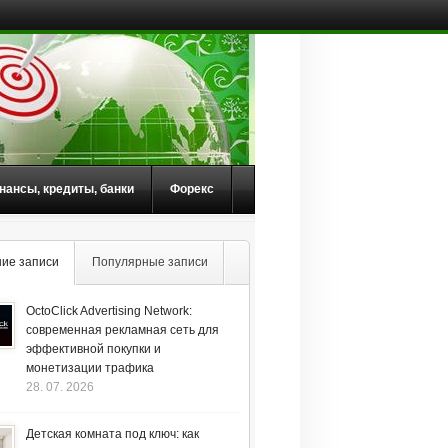
нансы, кредиты, банки
Форекс
ие записи
Популярные записи
OctoClick Advertising Network:
современная рекламная сеть для
эффективной покупки и
монетизации трафика
28. 07. 2026
Детская комната под ключ: как