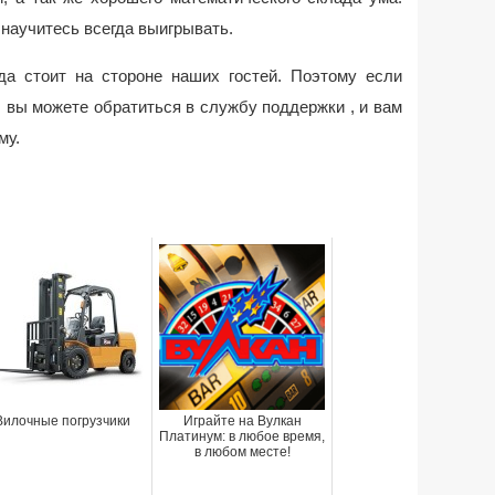
 научитесь всегда выигрывать.
да стоит на стороне наших гостей. Поэтому если
 вы можете обратиться в службу поддержки , и вам
му.
Вилочные погрузчики
Играйте на Вулкан
Платинум: в любое время,
в любом месте!