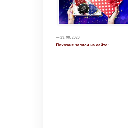
— 23. 08. 2020
Похожие записи на сайте: