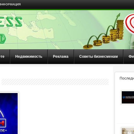
ИНФОРМАЦИЯ
ете
Недвижимость
Реклама
Советы бизнесменам
Фи
Последн