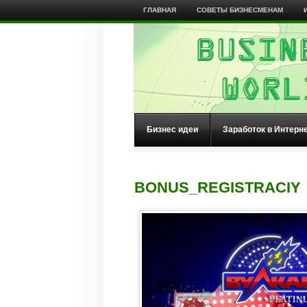
ГЛАВНАЯ
СОВЕТЫ БИЗНЕСМЕНАМ
Бизнес идеи
Заработок в Интерн
BONUS_REGISTRACIY