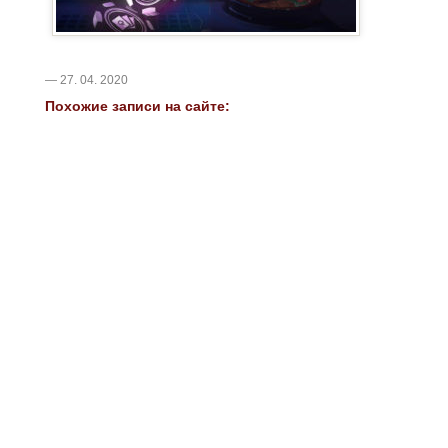
— 27. 04. 2020
Похожие записи на сайте: