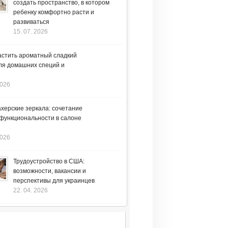
создать пространство, в котором
ребенку комфортно расти и
развиваться
15. 07. 2026
астить ароматный сладкий
ля домашних специй и
2026
херские зеркала: сочетание
 функциональности в салоне
2026
Трудоустройство в США:
возможности, вакансии и
перспективы для украинцев
22. 04. 2026