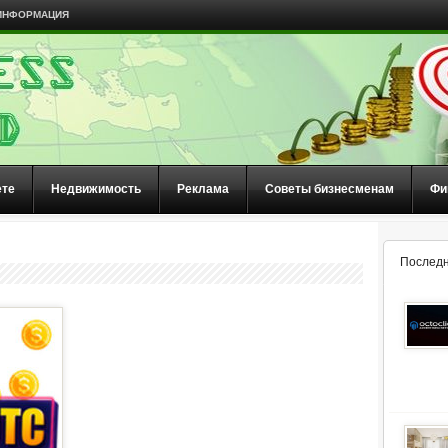
ИНФОРМАЦИЯ
ете
Недвижимость
Реклама
Советы бизнесменам
Фи
Последн