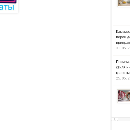
Как выр
перец д
приправ
31. 05. 
Парикма
стиля и
красоты
25. 05. 