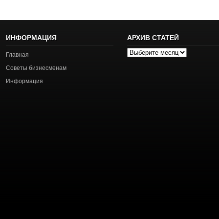
ИНФОРМАЦИЯ
АРХИВ СТАТЕЙ
Архив
Главная
статей
Советы бизнесменам
Информация