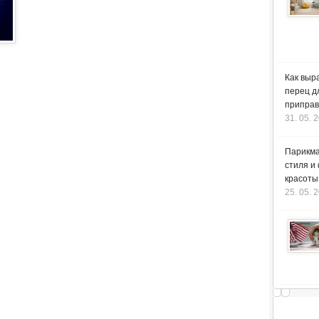
Как выр
перец д
приправ
31. 05. 
Парикма
стиля и
красоты
25. 05. 