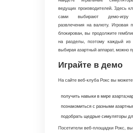
ведущих производителей. Здесь к
сами выбирают демо-игру
развлечения на валюту. Игровая 
блокирован, вы продолжите гембли
на разделы, поэтому каждый из 
выбирая азартный аппарат, можно п
Играйте в демо
На сайте веб-клуба Рокс вы можете
получить навыки в мире азарта;
на
познакомиться с разными азартны
подобрать щедрые симуляторы дл
Посетители веб-площадки Рокс, вы