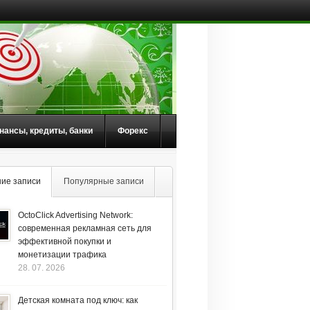
нансы, кредиты, банки
Форекс
ие записи
Популярные записи
OctoClick Advertising Network:
современная рекламная сеть для
эффективной покупки и
монетизации трафика
28. 07. 2026
Детская комната под ключ: как