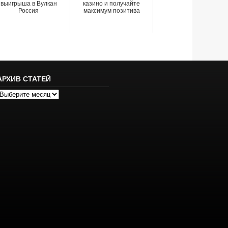
выигрыша в Вулкан
казино и получайте
Россия
максимум позитива
АРХИВ СТАТЕЙ
рхив
татей