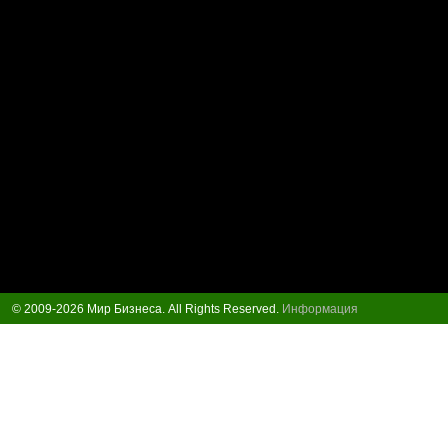
© 2009-2026 Мир Бизнеса. All Rights Reserved.
Информация