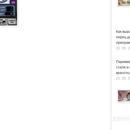
Как выр
перец д
приправ
31. 05. 
Парикма
стиля и
красоты
25. 05. 